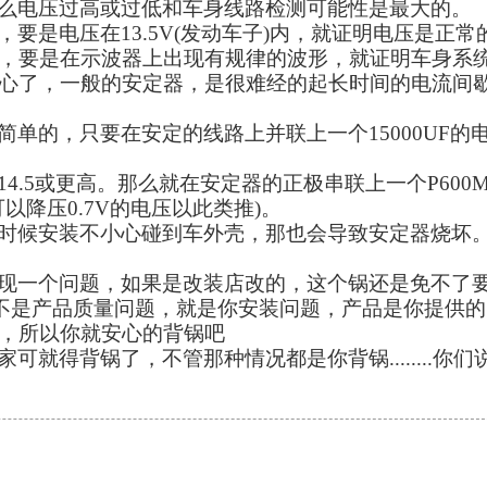
么电压过高或过低和车身线路检测可能性是最大的。
，要是电压在
13.5V(
发动车子
)
内，就证明电压是正常
，要是在示波器上出现有规律的波形，就证明车身系
心了，一般的安定器，是很难经的起长时间的电流间
简单的，只要在安定的线路上并联上一个
15000UF
的
14.5
或更高。那么就在安定器的正极串联上一个
P600
可以降压
0.7V
的电压以此类推
)
。
时候安装不小心碰到车外壳，那也会导致安定器烧坏
现一个问题，如果是改装店改的，这个锅还是免不了
不是产品质量问题，就是你安装问题，产品是你提供的
，所以你就安心的背锅吧
家可就得背锅了，不管那种情况都是你背锅
........
你们