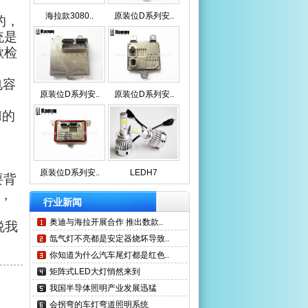
海拉款3080..
原装位D系列安..
的，
统是
歇检
电容
原装位D系列安..
原装位D系列安..
M
的
。
原装位D系列安..
LEDH7
要背
，
行业新闻
奥迪与海拉开展合作 推出数款..
说我
氙气灯不亮都是安定器烧坏导致..
你知道为什么汽车尾灯都是红色..
矩阵式LED大灯悄然来到
我国半导体照明产业发展迅猛
会拐弯的车灯弯道照明系统