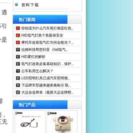
资料下载
，遇
热门新闻
坏引
你知道为什么汽车尾灯都是红色..
HID氙气灯装个鱼眼保安全
分是
摩托车改装氙气灯为何会散光？..
拉姆科技帮您扫盲（hid氙气..
HID雾灯的解析
氙气灯改装必备基础知识，保护..
公车私用怎么解决？
LED照明灯具已成汽车照明领..
下品牌车型越来越多换标示 取..
大运会金牌表（最新大运金牌榜..
排
热门产品
测，
三无